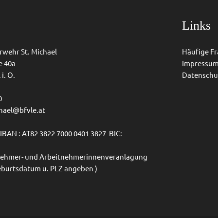
Links
erwehr St. Michael
Häufige F
e 40a
Impressu
i. O.
Datenschu
0
chael@bfvle.at
BAN : AT82 3822 7000 0401 3827 BIC:
itnehmer- und Arbeitnehmerinnenveranlagung
eburtsdatum u. PLZ angeben )