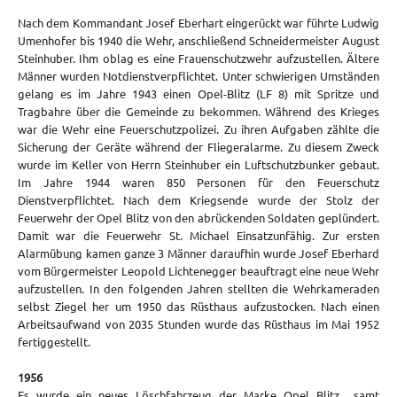
Nach dem Kommandant Josef Eberhart eingerückt war führte Ludwig
Umenhofer bis 1940 die Wehr, anschließend Schneidermeister August
Steinhuber. Ihm oblag es eine Frauenschutzwehr aufzustellen. Ältere
Männer wurden Notdienstverpflichtet. Unter schwierigen Umständen
gelang es im Jahre 1943 einen Opel-Blitz (LF 8) mit Spritze und
Tragbahre über die Gemeinde zu bekommen. Während des Krieges
war die Wehr eine Feuerschutzpolizei. Zu ihren Aufgaben zählte die
Sicherung der Geräte während der Fliegeralarme. Zu diesem Zweck
wurde im Keller von Herrn Steinhuber ein Luftschutzbunker gebaut.
Im Jahre 1944 waren 850 Personen für den Feuerschutz
Dienstverpflichtet. Nach dem Kriegsende wurde der Stolz der
Feuerwehr der Opel Blitz von den abrückenden Soldaten geplündert.
Damit war die Feuerwehr St. Michael Einsatzunfähig. Zur ersten
Alarmübung kamen ganze 3 Männer daraufhin wurde Josef Eberhard
vom Bürgermeister Leopold Lichtenegger beauftragt eine neue Wehr
aufzustellen. In den folgenden Jahren stellten die Wehrkameraden
selbst Ziegel her um 1950 das Rüsthaus aufzustocken. Nach einen
Arbeitsaufwand von 2035 Stunden wurde das Rüsthaus im Mai 1952
fertiggestellt.
1956
Es wurde ein neues Löschfahrzeug der Marke Opel Blitz samt