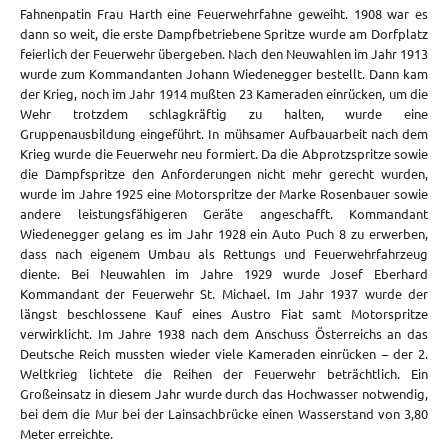
Fahnenpatin Frau Harth eine Feuerwehrfahne geweiht. 1908 war es
dann so weit, die erste Dampfbetriebene Spritze wurde am Dorfplatz
feierlich der Feuerwehr übergeben. Nach den Neuwahlen im Jahr 1913
wurde zum Kommandanten Johann Wiedenegger bestellt. Dann kam
der Krieg, noch im Jahr 1914 mußten 23 Kameraden einrücken, um die
Wehr trotzdem schlagkräftig zu halten, wurde eine
Gruppenausbildung eingeführt. In mühsamer Aufbauarbeit nach dem
Krieg wurde die Feuerwehr neu formiert. Da die Abprotzspritze sowie
die Dampfspritze den Anforderungen nicht mehr gerecht wurden,
wurde im Jahre 1925 eine Motorspritze der Marke Rosenbauer sowie
andere leistungsfähigeren Geräte angeschafft. Kommandant
Wiedenegger gelang es im Jahr 1928 ein Auto Puch 8 zu erwerben,
dass nach eigenem Umbau als Rettungs und Feuerwehrfahrzeug
diente. Bei Neuwahlen im Jahre 1929 wurde Josef Eberhard
Kommandant der Feuerwehr St. Michael. Im Jahr 1937 wurde der
längst beschlossene Kauf eines Austro Fiat samt Motorspritze
verwirklicht. Im Jahre 1938 nach dem Anschuss Österreichs an das
Deutsche Reich mussten wieder viele Kameraden einrücken – der 2.
Weltkrieg lichtete die Reihen der Feuerwehr beträchtlich. Ein
Großeinsatz in diesem Jahr wurde durch das Hochwasser notwendig,
bei dem die Mur bei der Lainsachbrücke einen Wasserstand von 3,80
Meter erreichte.