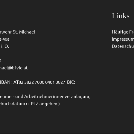
Links
erwehr St. Michael
Häufige F
e 40a
Impressu
i. O.
Datenschu
0
chael@bfvle.at
BAN : AT82 3822 7000 0401 3827 BIC:
itnehmer- und Arbeitnehmerinnenveranlagung
eburtsdatum u. PLZ angeben )